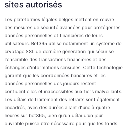
sites autorisés
Les plateformes légales belges mettent en œuvre
des mesures de sécurité avancées pour protéger les
données personnelles et financières de leurs
utilisateurs. Bet365 utilise notamment un système de
cryptage SSL de dernière génération qui sécurise
l'ensemble des transactions financières et des
échanges d'informations sensibles. Cette technologie
garantit que les coordonnées bancaires et les
données personnelles des joueurs restent
confidentielles et inaccessibles aux tiers malveillants.
Les délais de traitement des retraits sont également
encadrés, avec des durées allant d'une à quatre
heures sur bet365, bien qu'un délai d'un jour
ouvrable puisse être nécessaire pour que les fonds