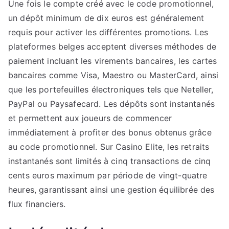
Une fois le compte créé avec le code promotionnel,
un dépôt minimum de dix euros est généralement
requis pour activer les différentes promotions. Les
plateformes belges acceptent diverses méthodes de
paiement incluant les virements bancaires, les cartes
bancaires comme Visa, Maestro ou MasterCard, ainsi
que les portefeuilles électroniques tels que Neteller,
PayPal ou Paysafecard. Les dépôts sont instantanés
et permettent aux joueurs de commencer
immédiatement à profiter des bonus obtenus grâce
au code promotionnel. Sur Casino Elite, les retraits
instantanés sont limités à cinq transactions de cinq
cents euros maximum par période de vingt-quatre
heures, garantissant ainsi une gestion équilibrée des
flux financiers.