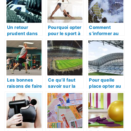
chez les
hommes ?
professionnels
Un retour
Pourquoi opter
Comment
prudent dans
pour le sport à
s’informer au
les salles de
domicile ?
quotidien sur
sport en
l’actualité foot
France
?
Les bonnes
Ce qu’il faut
Pour quelle
raisons de faire
savoir sur la
place opter au
du sport
Coupe de
stade
Belgique de
velodrome ?
football