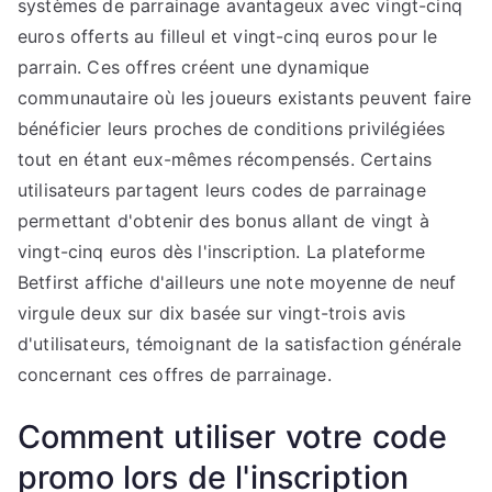
systèmes de parrainage avantageux avec vingt-cinq
euros offerts au filleul et vingt-cinq euros pour le
parrain. Ces offres créent une dynamique
communautaire où les joueurs existants peuvent faire
bénéficier leurs proches de conditions privilégiées
tout en étant eux-mêmes récompensés. Certains
utilisateurs partagent leurs codes de parrainage
permettant d'obtenir des bonus allant de vingt à
vingt-cinq euros dès l'inscription. La plateforme
Betfirst affiche d'ailleurs une note moyenne de neuf
virgule deux sur dix basée sur vingt-trois avis
d'utilisateurs, témoignant de la satisfaction générale
concernant ces offres de parrainage.
Comment utiliser votre code
promo lors de l'inscription