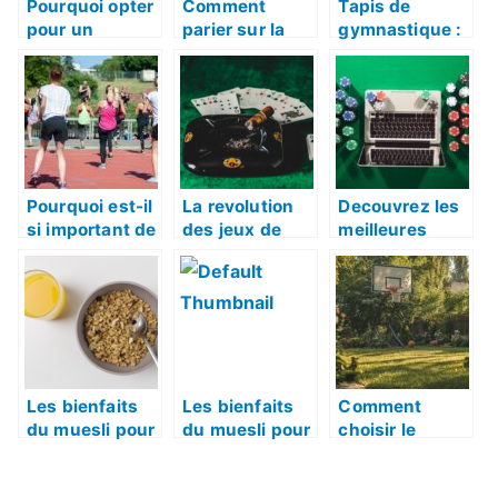
Pourquoi opter
Comment
Tapis de
pour un
parier sur la
gymnastique :
pistolet de
Coupe du
les
massage et
monde 2022 ?
informations
comment le
essentielles
choisir ?
Pourquoi est-il
La revolution
Decouvrez les
si important de
des jeux de
meilleures
pratiquer une
casino en ligne
plateformes de
activité
: nouvelles
jeux de casino
physique
tendances a
en ligne et
régulière ?
explorer
plongez dans
l’excitation
Les bienfaits
Les bienfaits
Comment
du muesli pour
du muesli pour
choisir le
un mode de vie
un mode de vie
meilleur panier
sain et
sain et
de basket sur