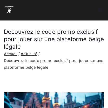
Aller
au
Passion malherbe
Le sport Normand
contenu
Découvrez le code promo exclusif
pour jouer sur une plateforme belge
légale
Accueil
Actualité
Découvrez le code promo exclusif pour jouer sur une
plateforme belge légale