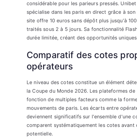
considérable pour les parieurs pressés. Unib
spécialise dans les paris en direct grâce à so
site offre 10 euros sans dépôt plus jusqu'à 10
traités sous 2 à 5 jours. Sa fonctionnalité Fl
durée limitée, créant des opportunités unique
Comparatif des cotes prop
opérateurs
Le niveau des cotes constitue un élément déte
la Coupe du Monde 2026. Les plateformes de p
fonction de multiples facteurs comme la forme 
mouvements de paris. Les écarts entre opérateu
deviennent significatifs sur l'ensemble d'une 
comparent systématiquement les cotes avant de 
potentielle.