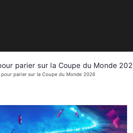
lherbe
 pour parier sur la Coupe du Monde 20
s pour parier sur la Coupe du Monde 2026