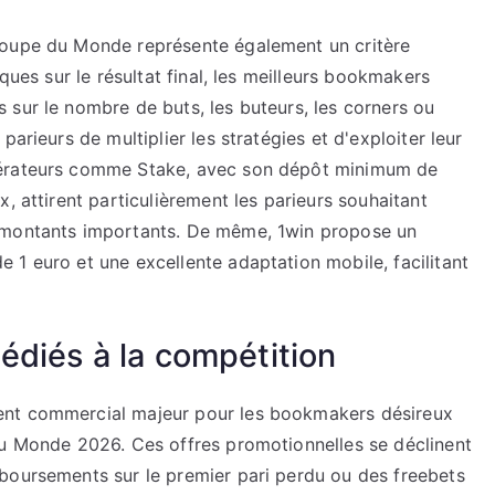
Coupe du Monde représente également un critère
ques sur le résultat final, les meilleurs bookmakers
 sur le nombre de buts, les buteurs, les corners ou
arieurs de multiplier les stratégies et d'exploiter leur
pérateurs comme Stake, avec son dépôt minimum de
, attirent particulièrement les parieurs souhaitant
 montants importants. De même, 1win propose un
 1 euro et une excellente adaptation mobile, facilitant
édiés à la compétition
ent commercial majeur pour les bookmakers désireux
du Monde 2026. Ces offres promotionnelles se déclinent
boursements sur le premier pari perdu ou des freebets