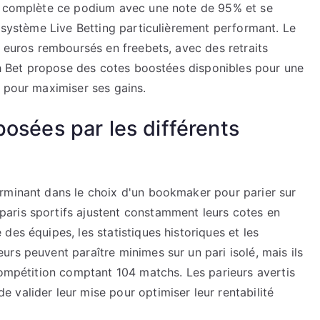
et complète ce podium avec une note de 95% et se
n système Live Betting particulièrement performant. Le
0 euros remboursés en freebets, avec des retraits
ash Bet propose des cotes boostées disponibles pour une
s pour maximiser ses gains.
osées par les différents
rminant dans le choix d'un bookmaker pour parier sur
aris sportifs ajustent constamment leurs cotes en
des équipes, les statistiques historiques et les
rs peuvent paraître minimes sur un pari isolé, mais ils
compétition comptant 104 matchs. Les parieurs avertis
valider leur mise pour optimiser leur rentabilité