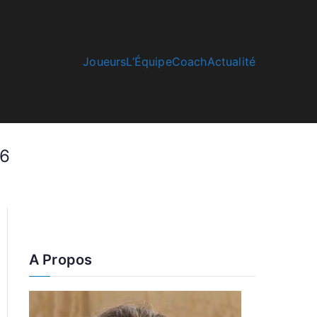
Joueurs
L’Équipe
Coach
Actualité
26
A Propos