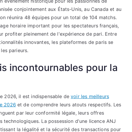
événement historique pour les passionnés de
ganisée conjointement aux États-Unis, au Canada et au
tion réunira 48 équipes pour un total de 104 matchs.
age horaire important pour les spectateurs français,
r profiter pleinement de l'expérience de pari. Entre
tionnalités innovantes, les plateformes de paris se
les parieurs.
is incontournables pour la
 2026, il est indispensable de
voir les meilleurs
de 2026
et de comprendre leurs atouts respectifs. Les
guent par leur conformité légale, leurs offres
ons technologiques. La possession d'une licence ANJ
tissant la légalité et la sécurité des transactions pour